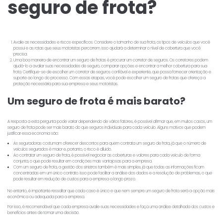
seguro de frota?
Avalie as necessidades e riscos específicos. Considere o tamanho de sua frota, os tipos de veículos que você
possui e as rotas que seus motoristas percorrem. Isso ajudará a determinar o nível de cobertura que você
precisa.
Uma boa maneira de encontrar um seguro de frotas é procurar um corretor de seguros. Os corretores podem
ajudá-lo a avaliar suas necessidades de seguro, comparar opções e encontrar a melhor cobertura para sua
frota. Certifique-se de escolher um corretor de seguros confiável e experiente, que possa fornecer orientação e
suporte ao longo do processo. Com essas etapas, você pode escolher um seguro de frotas que ofereça a
proteção necessária para sua empresa e seus motoristas.
Um seguro de frota é mais barato?
A resposta a esta pergunta pode variar dependendo de vários fatores, é possível afirmar que, em muitos casos, um
seguro de frota pode ser mais barato do que seguros individuais para cada veículo. Alguns motivos que podem
justificar essa economia são:
As seguradoras costumam oferecer descontos para quem contrata um seguro de frota, já que o número de
veículos segurados é maior e, portanto, o risco é diluído.
Ao contratar um seguro de frota, é possível negociar as coberturas e valores para cada veículo de forma
conjunta, o que pode resultar em condições mais vantajosas para a empresa.
Com um seguro de frota, a gestão dos sinistros também é mais simples, já que todas as informações ficam
concentradas em um único contrato. Isso pode facilitar a análise dos dados e a resolução de problemas, o que
pode resultar em redução de custos para a empresa a longo prazo.
No entanto, é importante ressaltar que cada caso é único e que nem sempre um seguro de frota será a opção mais
econômica ou adequada para a empresa.
Por isso, é recomendável que cada empresa avalie suas necessidades e faça uma análise detalhada dos custos e
benefícios antes de tomar uma decisão.