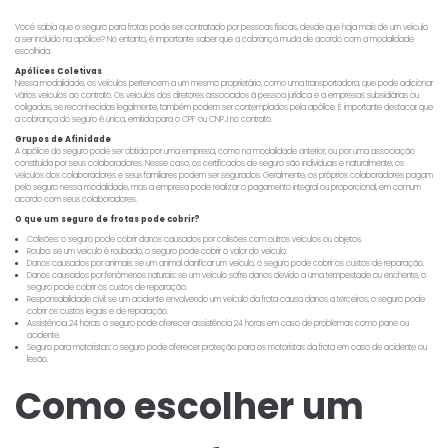
Você sabia que o seguro para frotas pode ser contratado por pessoas físicas, desde que haja mais de um veículo
a ser incluído na apólice? No entanto, é importante saber que a cobrança muda de acordo com a modalidade
escolhida.
Apólices Coletivas
Nessa modalidade, os veículos pertencem a um mesmo proprietário, como uma transportadora, que pode adicionar
vários veículos ao contrato. Os veículos dos diretores associados à pessoa jurídica e a empresas subsidiárias ou
coligadas, se reconhecidas legalmente, também podem ser contemplados pela apólice. É importante destacar que
a cobrança do seguro é única, emitida para o CPF ou CNPJ no contrato.
Grupos de Afinidade
A apólice do seguro pode ser obtida por uma empresa, como na modalidade anterior, ou por uma associação
constituída por seus colaboradores. Nesse caso, os certificados de seguro são individuais e naturalmente, os
veículos dos colaboradores e seus familiares podem ser segurados. Geralmente, os próprios colaboradores pagam
pelo seguro nessa modalidade, mas a empresa pode realizar o pagamento integral ou proporcional, em comum
acordo com seus colaboradores.
O que um seguro de frotas pode cobrir?
Colisões: o seguro pode cobrir danos causados por colisões com outros veículos ou objetos.
Roubo: se um veículo é roubado, o seguro pode cobrir o valor do veículo.
Danos causados por animais: se um animal danificar um veículo, o seguro pode cobrir os custos de reparação.
Danos causados por fenômenos naturais: se um veículo sofre danos devido a uma tempestade ou enchente, o
seguro pode cobrir os custos de reparação.
Responsabilidade civil: se um acidente envolvendo um veículo da frota causa danos a terceiros, o seguro pode
cobrir os custos legais e de reparação.
Assistência 24 horas: o seguro pode oferecer assistência 24 horas em caso de problemas como pane ou
acidente.
Seguro para motoristas: o seguro pode oferecer proteção para os motoristas da frota em caso de acidente ou
lesão.
Como escolher um