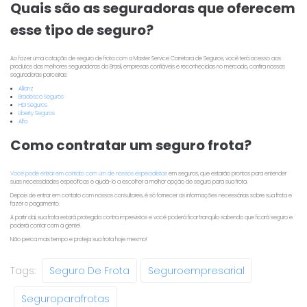
Quais são as seguradoras que oferecem
esse tipo de seguro?
Ao fazer uma cotação de seguro de frota com a Master Service Corretora de Seguros, você terá acesso aos
produtos das melhores seguradoras do Brasil, empresas confiáveis e reconhecidas no mercado, confira nossas
seguradoras parceiras:
Allianz
Bradesco Seguros
HDI Seguros
Liberty Seguros
Alfa
Como contratar um seguro frota?
Você pode entrar em contato com um de nossos especialistas
em seguros, que estarão prontos para entender
suas necessidades específicas e ajudá-lo a escolher a melhor opção de seguro para sua frota.
Depois de entrar em contato com nossos consultores, é só fornecer as informações necessárias sobre sua frota e
fazer o pagamento.
A partir daí, sua frota estará protegida contra imprevistos e você poderá ficar tranquilo sabendo que ficará seguro e
poderá contar com a gente!
Não perca mais tempo e proteja sua frota hoje mesmo!
Tags:
Seguro De Frota
Seguroempresarial
Seguroparafrotas