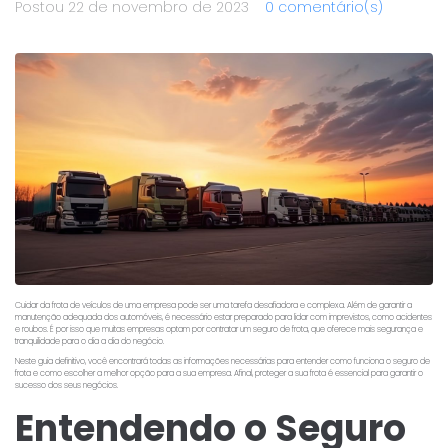
Postou
22 de novembro de 2023
0 comentário(s)
Cuidar da frota de veículos de uma empresa pode ser uma tarefa desafiadora e complexa. Além de garantir a
manutenção adequada dos automóveis, é necessário estar preparado para lidar com imprevistos, como acidentes
e roubos. É por isso que muitas empresas optam por contratar um seguro de frota, que oferece mais segurança e
tranquilidade para o dia a dia do negócio.
Neste guia definitivo, você encontrará todas as informações necessárias para entender como funciona o seguro de
frota e como escolher a melhor opção para a sua empresa. Afinal, proteger a sua frota é essencial para garantir o
sucesso dos seus negócios.
Entendendo o Seguro