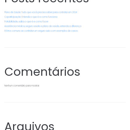
Plano de Saúde: Tudo que você precisa saber para contratar em 2024
Coparticipação: Entenda o que é e como funciona
Portabilidade, saiba o que é e como fazer
Assistência médica, seguro saúde e plano de saúde, entenda a diferença
8 Erros comuns ao contratar um seguro auto com exemplos de casos
Comentários
Nenhum comentário para mostrar.
Arquivos