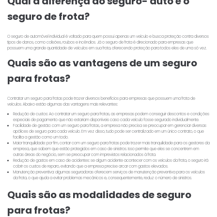
Qual a diferença do seguro- auto e o
seguro de frota?
O seguro de automóvel individual é voltado para quem possui apenas um veículo e busca proteção contra diversos
tipos de danos, como colisões, roubos e incêndios. Já o seguro de frota é direcionado para empresas que
possuem uma grande quantidade de veículos em sua frota, oferecendo proteção para todos eles de uma só vez.
Quais são as vantagens de um seguro
para frotas?
Contratar um seguro para frotas pode trazer diversos benefícios para empresas que possuem uma frota de
veículos. Abaixo estão algumas das vantagens mais relevantes:
Redução de custos: Ao contratar um seguro para frotas, as empresas podem conseguir descontos e condições
especiais de pagamento que não estariam disponíveis caso cada veículo fosse segurado individualmente.
Facilidade de gestão: com um seguro para frotas, a empresa não precisa se preocupar em gerenciar diversas
apólices de seguro para cada veículo. Em vez disso, tudo pode ser centralizado em um único contrato, o que
facilita a gestão como um todo.
Maior tranquilidade: por fim, contar com um seguro para frotas pode trazer mais tranquilidade para os gestores da
empresa, que sabem que estão protegidos em caso de sinistros. Isso permite que eles se concentrem em
outras áreas do negócio, sem se preocupar com imprevistos relacionados à frota.
Redução de gastos em caso de acidentes: se algum acidente acontecer com os veículos da frota, o seguro irá
cobrir os custos de reparo, evitando que a empresa precise arcar com gastos elevados.
Manutenção preventiva: algumas seguradoras oferecem serviços de manutenção preventiva para os veículos
da frota, o que ajuda a evitar problemas mecânicos e, consequentemente, reduz o número de sinistros.
Quais são as modalidades de seguro
para frotas?