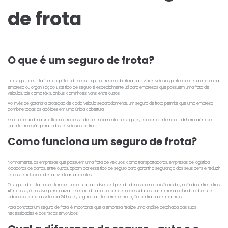
de frota
O que é um seguro de frota?
Um seguro de frota é uma apólice de seguro que oferece cobertura para vários veículos pertencentes a uma única
empresa ou organização. Este tipo de seguro é especialmente útil para empresas que possuem uma frota de
veículos, tais como táxis, ônibus, caminhões, vans, entre outros.
Ao invés de garantir a proteção de cada veículo separadamente, um seguro de frota permite que uma empresa
combine todas as apólices em uma única cobertura.
Isso pode ajudar a simplificar o processo de gerenciamento de seguros, economizar tempo e dinheiro, além de
garantir proteção para todos os veículos da frota.
Como funciona um seguro de frota?
Normalmente, as empresas que possuem uma frota de veículos, como transportadoras, empresas de logística,
locadoras de carros, entre outras, optam por esse tipo de seguro para garantir a segurança dos seus bens e reduzir
os custos relacionados a eventuais acidentes.
O seguro de frota pode oferecer cobertura para diversos tipos de danos, como colisão, roubo, incêndio, entre outros.
Além disso, é possível personalizar o seguro de acordo com as necessidades da empresa, incluindo coberturas
adicionais como assistência 24 horas, seguro para terceiros e proteção contra danos materiais.
Para contratar um seguro de frota, é importante que a empresa realize uma análise detalhada das suas
necessidades e dos riscos envolvidos.