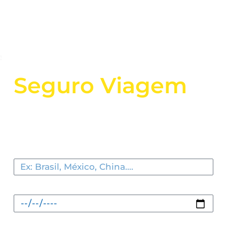
Seguro Viagem
Uma viagem mais
tranquila começa aqui.
Para qual país vai viajar?
Quando vai viajar?
Email